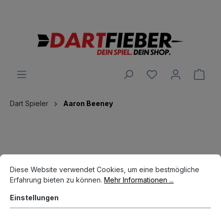
Große Auswahl an Darts und alles was dazu gehört
alt springen
Ware
Dart Spieler
Aaron Beeney
Cookie-Voreinstellungen
Diese Website verwendet Cookies, um eine bestmögliche Erfahrun
Diese Website verwendet Cookies, um eine bestmögliche
Erfahrung bieten zu können.
Mehr Informationen ...
Hersteller
Einstellungen