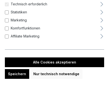
Barrel-Balance
Technisch erforderlich
Statistiken
Barrel-Grip
Marketing
Komfortfunktionen
Besonderheit
Affiliate Marketing
Durchmesser Barrel max
Alle Cookies akzeptieren
Farbe
Speichern
Nur technisch notwendige
Form
Gewicht