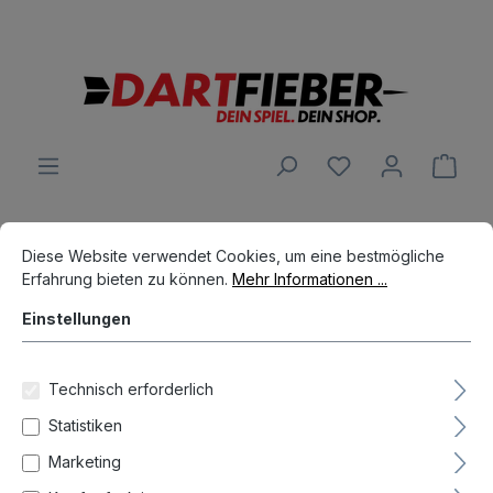
Große Auswahl an Darts und alles was dazu gehört
alt springen
Ware
Cookie-Voreinstellungen
Dart Spieler
Bob Anderson
Diese Website verwendet Cookies, um eine bestmögliche Erfahrun
Diese Website verwendet Cookies, um eine bestmögliche
Erfahrung bieten zu können.
Mehr Informationen ...
Einstellungen
Technisch erforderlich
Hersteller
Statistiken
Marketing