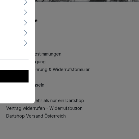
Shopservice
AGB
Rückgabe
Impressum
Datenschutzbestimmungen
Batterieentsorgung
Widerrufsbelehrung & Widerrufsformular
FAQ
Sprache wechseln
Auktionen
Dartfieber – Mehr als nur ein Dartshop
Vertrag widerrufen - Widerrufsbutton
Dartshop Versand Österreich