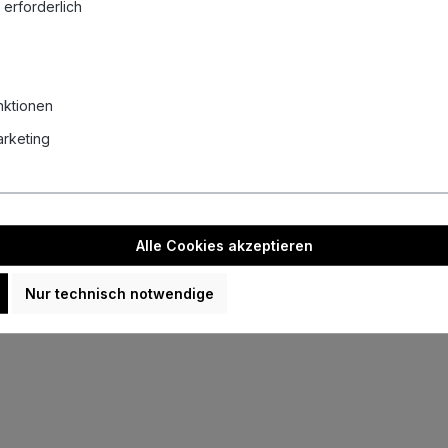
 erforderlich
Darts Ratgeber
L-Style L-Shaft System
nktionen
Scolia Home 2 installieren
Marketing
Autodarts Vantage - automatisches Scoring für Steeldarts
Darts reinigen - Ratgeber
Mobil Darts spielen – Die besten Lösungen für Garten, Urlaub
& Camping
Blick hinter die Kulissen von Evolution Darts
Alle Cookies akzeptieren
Nur technisch notwendige