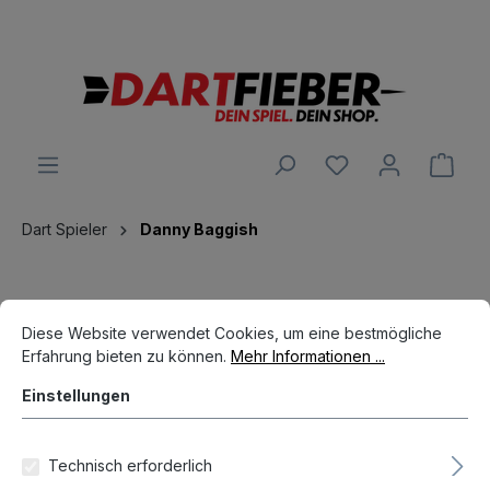
Große Auswahl an Darts und alles was dazu gehört
alt springen
Ware
Dart Spieler
Danny Baggish
Cookie-Voreinstellungen
Diese Website verwendet Cookies, um eine bestmögliche Erfahrun
Diese Website verwendet Cookies, um eine bestmögliche
Erfahrung bieten zu können.
Mehr Informationen ...
Einstellungen
Hersteller
Technisch erforderlich