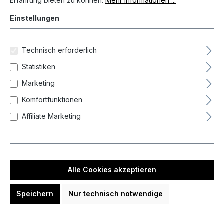
Erfahrung bieten zu können.
Mehr Informationen ...
Durchmesser Barrel max
Einstellungen
Farbe
Technisch erforderlich
Form
Statistiken
Marketing
Gewicht
Komfortfunktionen
Affiliate Marketing
Länge Barrel
-
Alle Cookies akzeptieren
Speichern
Nur technisch notwendige
Zurücksetzen