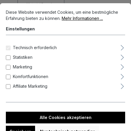
Material Barrel
Cookie-Voreinstellungen
Diese Website verwendet Cookies, um eine bestmögliche Erfahrun
Diese Website verwendet Cookies, um eine bestmögliche
Erfahrung bieten zu können.
Mehr Informationen ...
-
Einstellungen
Zurücksetzen
Technisch erforderlich
Statistiken
Marketing
Neueste zuerst (Standard)
Komfortfunktionen
Affiliate Marketing
Alle Cookies akzeptieren