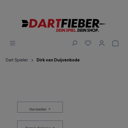
Große Auswahl an Darts und alles was dazu gehört
alt springen
Ware
Dart Spieler
Dirk van Duijvenbode
Hersteller