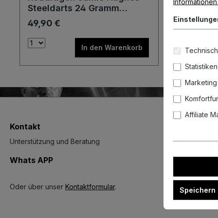
Informationen .
Steeldarts 24 Gramm
Steeldarts
Einstellunge
49,90 €
In den Warenkorb
Technisch
Statistiken
Marketing
Komfortfu
Affiliate 
Kontakt
Unterstützung und Beratung
Whats APP
Oder über unser
Kontaktformular
.
Speichern