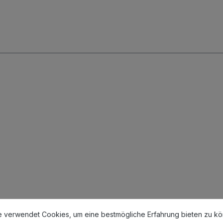
stellungen
erwendet Cookies, um eine bestmögliche Erfahrung bieten zu könn
e verwendet Cookies, um eine bestmögliche Erfahrung bieten zu k