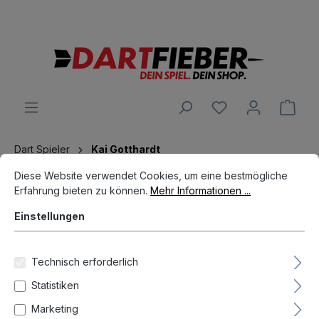
Große Auswahl an Darts und alles was dazu gehört
alt springen
Ware
Dart Spieler
Kai Gotthardt
Cookie-Voreinstellungen
Diese Website verwendet Cookies, um eine bestmögliche Erfahrun
Diese Website verwendet Cookies, um eine bestmögliche
Erfahrung bieten zu können.
Mehr Informationen ...
Einstellungen
Technisch erforderlich
Hersteller
Statistiken
Marketing