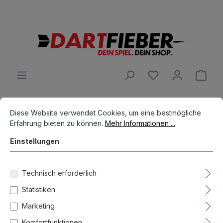
Große Auswahl an Darts und alles was dazu gehört
alt springen
Ware
Cookie-Voreinstellungen
Diese Website verwendet Cookies, um eine bestmögliche Erfahrun
Dart Spieler
Leighton Bennett
Diese Website verwendet Cookies, um eine bestmögliche
Erfahrung bieten zu können.
Mehr Informationen ...
Einstellungen
Technisch erforderlich
Statistiken
Zurücksetzen
Marketing
Komfortfunktionen