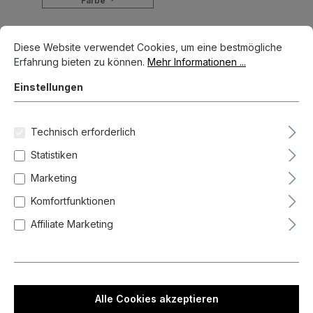
Farbe
Cookie-Voreinstellungen
Diese Website verwendet Cookies, um eine bestmögliche Erfahrun
Diese Website verwendet Cookies, um eine bestmögliche
Form
Erfahrung bieten zu können.
Mehr Informationen ...
Einstellungen
-
Technisch erforderlich
Zurücksetzen
Statistiken
Marketing
Komfortfunktionen
Neueste zuerst (Standard)
Affiliate Marketing
Alle Cookies akzeptieren