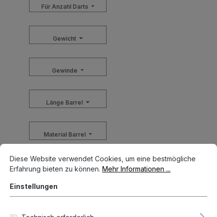
Für Anzahl Darts
Gewicht
Gewinde
Länge Barrel
Material Barrel
Cookie-Voreinstellungen
Diese Website verwendet Cookies, um eine bestmögliche Erfahrun
Diese Website verwendet Cookies, um eine bestmögliche
-
Erfahrung bieten zu können.
Mehr Informationen ...
Einstellungen
Zurücksetzen