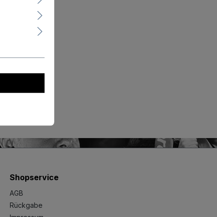
ghts
Flights
renkorb
Shopservice
AGB
Rückgabe