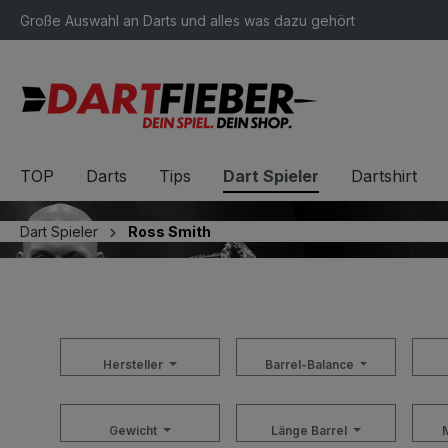
Große Auswahl an Darts und alles was dazu gehört
springen
Zur Hauptnavigation springen
TOP
Darts
Tips
Dart Spieler
Dartshirt
Dart Spieler
Ross Smith
Hersteller
Barrel-Balance
Gewicht
Länge Barrel
M