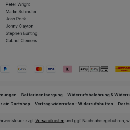
Peter Wright
Martin Schindler
Josh Rock
Jonny Clayton
Stephen Bunting
Gabriel Clemens
mmungen
Batterieentsorgung
Widerrufsbelehrung & Widerr
ur ein Dartshop
Vertrag widerrufen - Widerrufsbutton
Darts
ehrwertsteuer zzgl.
Versandkosten
und ggf. Nachnahmegebühren, we