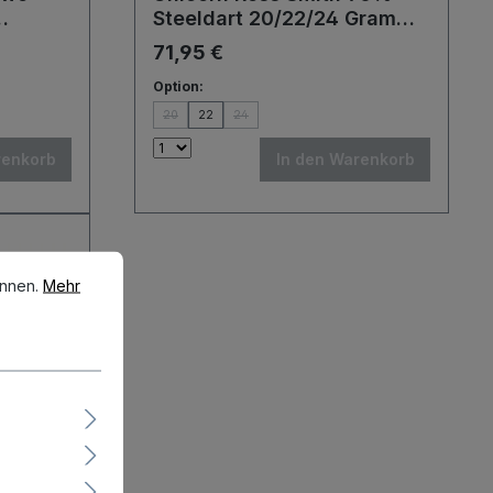
Steeldart 20/22/24 Gramm
 Gramm Steeldarts
Steeldarts
71,95 €
Option:
20
22
24
renkorb
In den Warenkorb
en.
Mehr Informationen ...
önnen.
Mehr