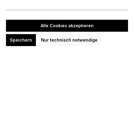
Keine Produkte gefunden.
Alle Cookies akzeptieren
Speichern
Nur technisch notwendige
Kontakt
Darts Ratgeber
Shopservice
Darts Neuigkeiten Kanäle/Social
Top Dartspieler
Top Dart-Artikel