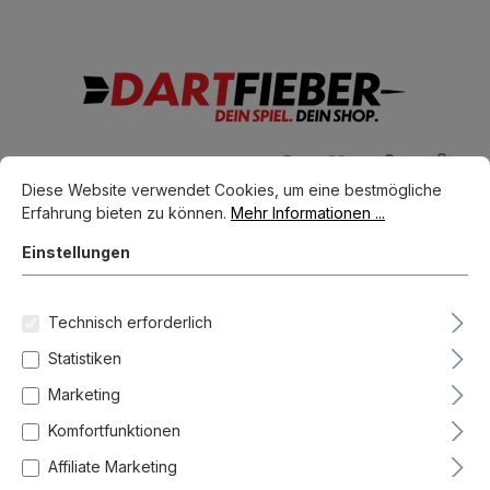
Große Auswahl an Darts und alles was dazu gehört
alt springen
Ware
Cookie-Voreinstellungen
Diese Website verwendet Cookies, um eine bestmögliche Erfahrun
Diese Website verwendet Cookies, um eine bestmögliche
Erfahrung bieten zu können.
Mehr Informationen ...
Dart Spieler
Zoran Lerchbacher
Einstellungen
Technisch erforderlich
Statistiken
Marketing
Komfortfunktionen
Affiliate Marketing
Neueste zuerst (Standard)