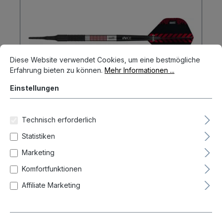
Cookie-Voreinstellungen
Diese Website verwendet Cookies, um eine bestmögliche Erfahrun
Diese Website verwendet Cookies, um eine bestmögliche
Erfahrung bieten zu können.
Mehr Informationen ...
Einstellungen
Technisch erforderlich
Statistiken
ONE80 Frederic Lovatin 90%
Marketing
Softdarts 16 Gramm Softdarts
Komfortfunktionen
64,90 €
Affiliate Marketing
In den Warenkorb