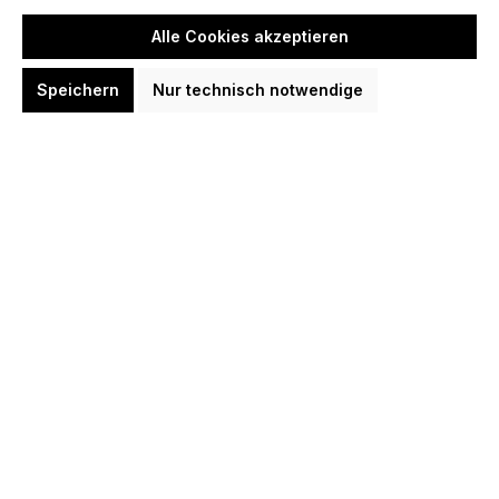
Alle Cookies akzeptieren
Speichern
Nur technisch notwendige
Dynasty ASTRA Rakkaus ST Susuma
Kasuya 90% Softdarts 16,7 Gramm
Softdarts
69,95 €