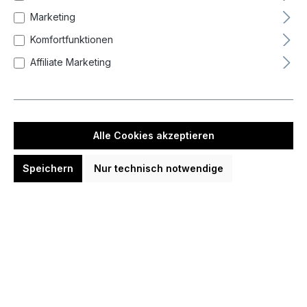
Barrel-Balance
Marketing
Komfortfunktionen
Barrel-Grip
Affiliate Marketing
Durchmesser Barrel max
Alle Cookies akzeptieren
Gewicht
Speichern
Nur technisch notwendige
Gewinde
Länge Barrel
Material Barrel