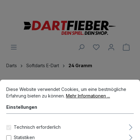
Große Auswahl an Darts und alles was dazu gehört
alt springen
Ware
Darts
Softdarts E-Dart
24 Gramm
Cookie-Voreinstellungen
Diese Website verwendet Cookies, um eine bestmögliche Erfahrun
Diese Website verwendet Cookies, um eine bestmögliche
Erfahrung bieten zu können.
Mehr Informationen ...
Einstellungen
Hersteller
Technisch erforderlich
Statistiken