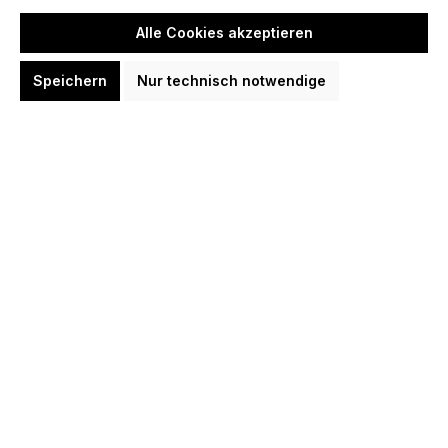
Alle Cookies akzeptieren
Speichern
Nur technisch notwendige
Hersteller
Barrel-Balance
Barrel-Grip
Besonderheit
Durchmesser Barrel max
Gewicht