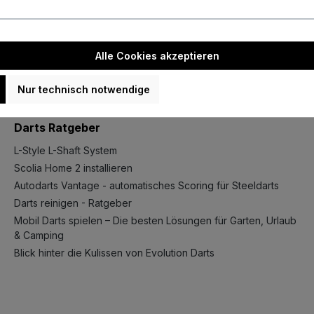
Nicht verfügbar
Alle Cookies akzeptieren
Nur technisch notwendige
Darts Ratgeber
L-Style L-Shaft System
Scolia Home 2 installieren
Autodarts Vantage - automatisches Scoring für Steeldarts
Darts reinigen - Ratgeber
Mobil Darts spielen – Die besten Lösungen für Garten, Urlaub
& Camping
Blick hinter die Kulissen von Evolution Darts