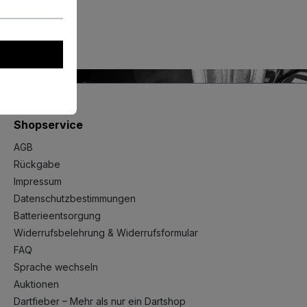
Shopservice
AGB
Rückgabe
Impressum
Datenschutzbestimmungen
Batterieentsorgung
Widerrufsbelehrung & Widerrufsformular
FAQ
Sprache wechseln
Auktionen
Dartfieber – Mehr als nur ein Dartshop