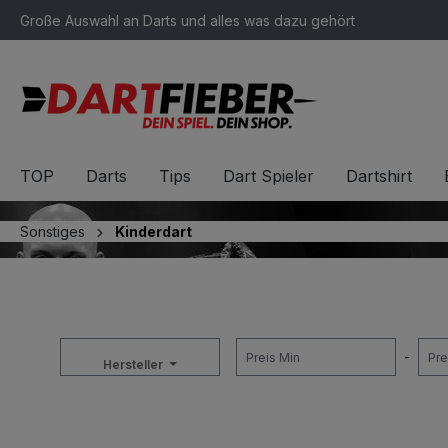
Große Auswahl an Darts und alles was dazu gehört
springen
Zur Hauptnavigation springen
TOP
Darts
Tips
Dart Spieler
Dartshirt
Sonstiges
Kinderdart
-
Hersteller