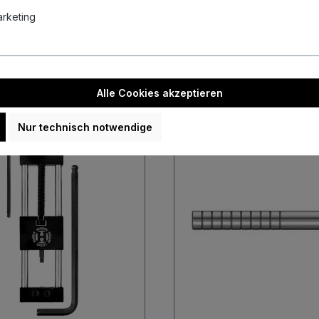
Marketing
e180 Caliburn EVO
Target Werkzeug zur
Repoint Tool
Ermittlung des Dart
lspitzen
Schwerpunkts Centre
24,45 €
Gravity Tool Wasse
Alle Cookies akzeptieren
Nicht verfügbar
Nicht verf
Nur technisch notwendige