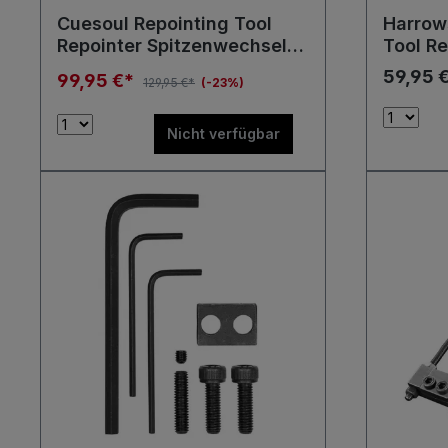
Cuesoul Repointing Tool
Harrow
Repointer Spitzenwechsel
Tool Re
Maschine Werkzeug
Spitze
59,95 
99,95 €*
129,95 €*
(-23%)
Werkz
Nicht verfügbar