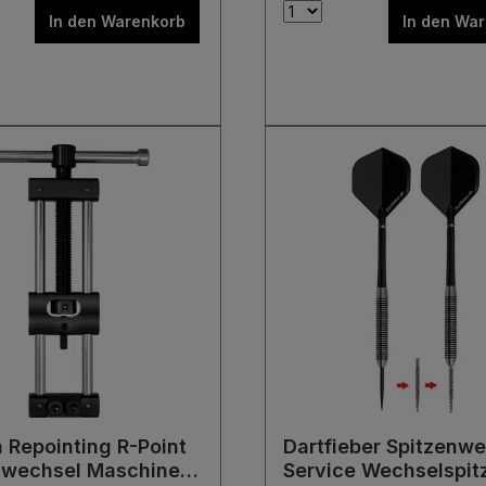
ard
In den Warenkorb
In den Wa
 Repointing R-Point
Dartfieber Spitzenw
nwechsel Maschine
Service Wechselsp