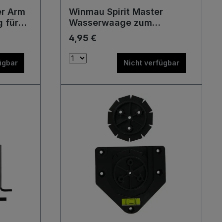
er Arm
Winmau Spirit Master
 für
Wasserwaage zum
ro
Ausrichten des Dartboards
4,95 €
Zubehör Dartboard
ügbar
Nicht verfügbar