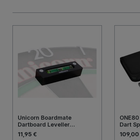
Unicorn Boardmate
ONE80 
Dartboard Leveller
Dart S
Wasserwaage zum
Maschi
11,95 €
109,00
Ausrichten des Dartboards
Werkz