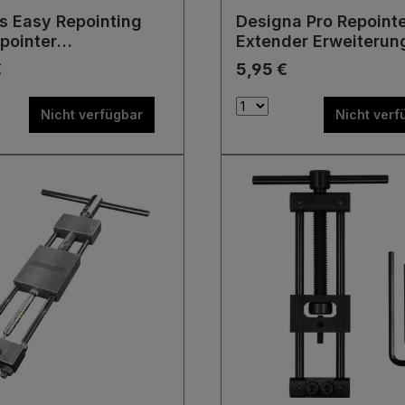
s Easy Repointing
Designa Pro Repoint
pointer
Extender Erweiterung
nwechsel Maschine
Repointing Tool R4 P
€
5,95 €
eug
Werkzeug
Nicht verfügbar
Nicht verf