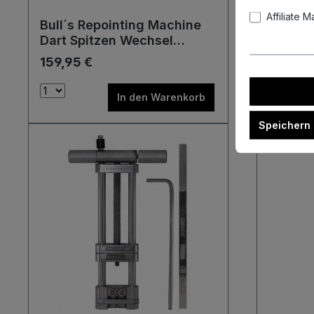
Affiliate 
Bull´s Repointing Machine
Precis
Dart Spitzen Wechsel
Driver 
Maschine Tool Werkzeug
Wechse
159,95 €
11,95 €
In den Warenkorb
Speichern