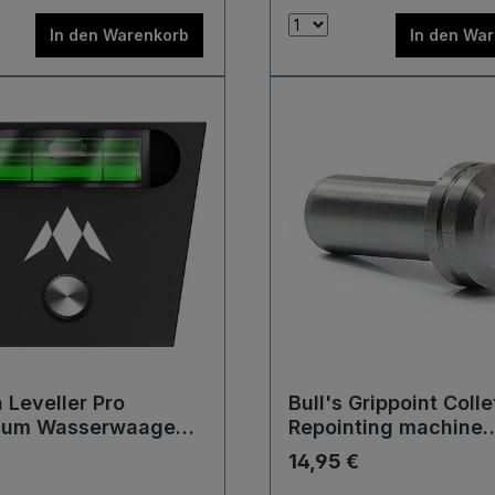
In den Warenkorb
In den Wa
 Leveller Pro
Bull's Grippoint Colle
ium Wasserwaage
Repointing machine
tscheiben mit
Werkzeug
14,95 €
tift Zubehör