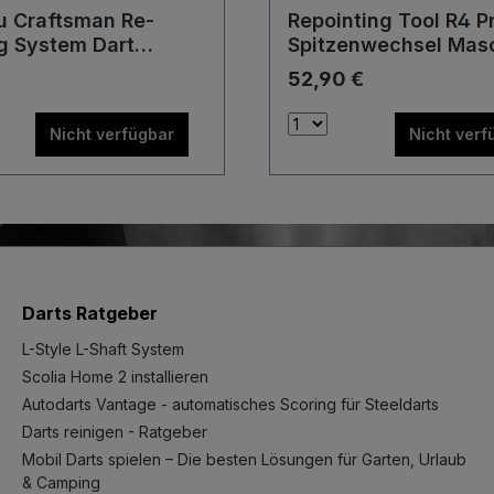
 Craftsman Re-
Repointing Tool R4 P
ng System Dart
Spitzenwechsel Mas
nwechsel Maschine
Werkzeug
€
52,90 €
eug
Nicht verfügbar
Nicht verf
Darts Ratgeber
L-Style L-Shaft System
Scolia Home 2 installieren
Autodarts Vantage - automatisches Scoring für Steeldarts
Darts reinigen - Ratgeber
Mobil Darts spielen – Die besten Lösungen für Garten, Urlaub
& Camping