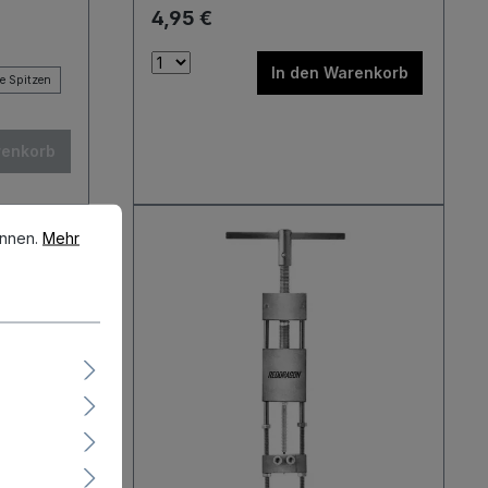
Dartboards Wasserwaage
4,95 €
Zubehör Dartboard
In den Warenkorb
ne Spitzen
renkorb
en.
Mehr Informationen ...
önnen.
Mehr