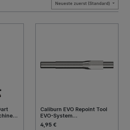
Neueste zuerst (Standard)
Dart
Caliburn EVO Repoint Tool
chine
EVO-System
Wechselspitzen
4,95 €