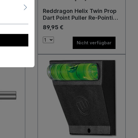
Reddragon Helix Twin Prop
Dart Point Puller Re-Pointing
 of
System Dart
89,95 €
rwaage
Spitzenwechsel Maschine
Werkzeug
ügbar
Nicht verfügbar