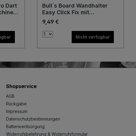
ro Dart
Bull´s Board Wandhalter
chine
Easy Click Fix mit
integrierter Wasserwaage
9,49 €
Aufhängung Dartscheibe
ügbar
Nicht verfügbar
Shopservice
AGB
Rückgabe
Impressum
Datenschutzbestimmungen
Batterieentsorgung
Widerrufsbelehrung & Widerrufsformular