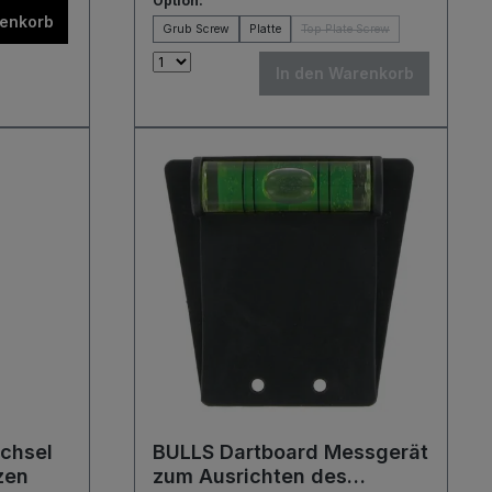
Option:
renkorb
Grub Screw
Platte
Top Plate Screw
In den Warenkorb
echsel
BULLS Dartboard Messgerät
itzen
zum Ausrichten des