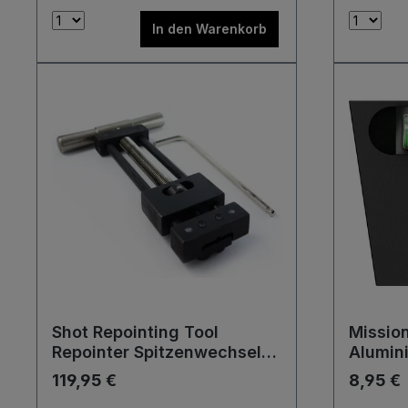
Zubehör Dartboard
In den Warenkorb
Shot Repointing Tool
Mission
Repointer Spitzenwechsel
Alumin
Maschine Werkzeug
für Dar
119,95 €
8,95 €
Fixiers