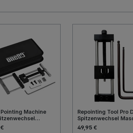
Pointing Machine
Repointing Tool Pro 
pitzenwechsel
Spitzenwechsel Mas
ne Repointer
Repointer Werkzeug
 €
49,95 €
eug