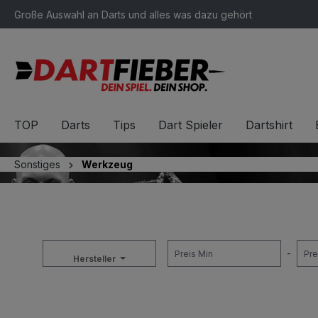
Große Auswahl an Darts und alles was dazu gehört
springen
Zur Hauptnavigation springen
TOP
Darts
Tips
Dart Spieler
Dartshirt
Sonstiges
Werkzeug
-
Hersteller