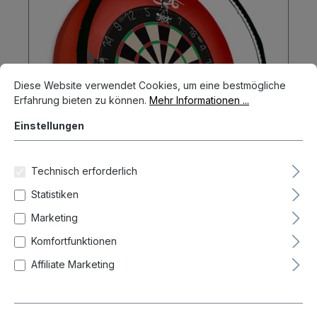
Cookie-Voreinstellungen
Diese Website verwendet Cookies, um eine bestmögliche Erfahrun
Diese Website verwendet Cookies, um eine bestmögliche
Erfahrung bieten zu können.
Mehr Informationen ...
Einstellungen
Technisch erforderlich
Statistiken
Shot Lumen Core Dartboard Light
Marketing
System LED Licht für Dartboards
Boardzubehör
Komfortfunktionen
59,95 €
Affiliate Marketing
In den Warenkorb