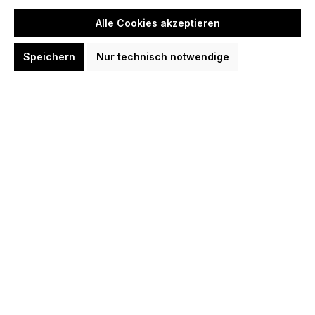
Alle Cookies akzeptieren
Speichern
Nur technisch notwendige
Mega Dart Set Plasma Schwarz Licht
Surround TC Board Darts
Boardzubehör
259,95 €