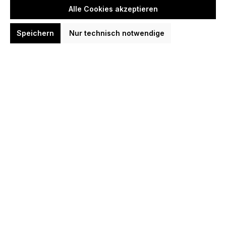
Alle Cookies akzeptieren
Speichern
Nur technisch notwendige
Bull´s CP Points Smooth Black Steel
Point Schwarz 32/36/40/44 mm
Wechselspitzen
9,95 €
Option: