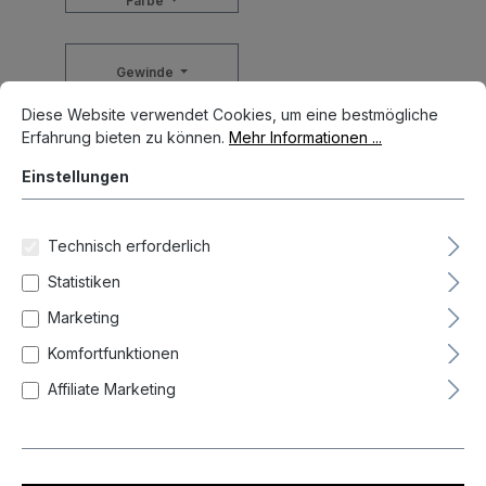
Farbe
Gewinde
Cookie-Voreinstellungen
Diese Website verwendet Cookies, um eine bestmögliche Erfahrun
Diese Website verwendet Cookies, um eine bestmögliche
Erfahrung bieten zu können.
Mehr Informationen ...
Gripart
Einstellungen
Länge
Technisch erforderlich
Statistiken
Zurücksetzen
Marketing
Komfortfunktionen
Affiliate Marketing
Neueste zuerst (Standard)