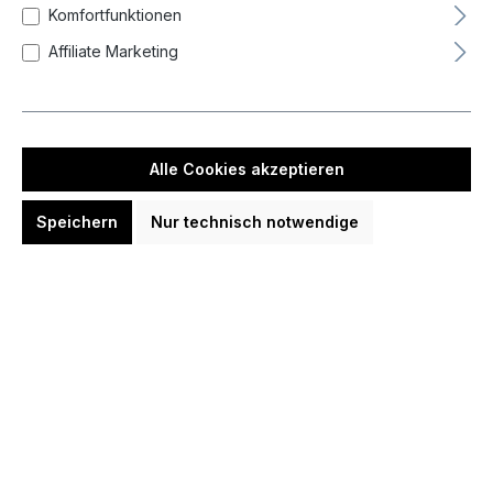
Komfortfunktionen
Affiliate Marketing
Alle Cookies akzeptieren
Speichern
Nur technisch notwendige
Cosmodarts Fit Point Plus Metal
Titanium 2.0 Wechselspitzen 2BA