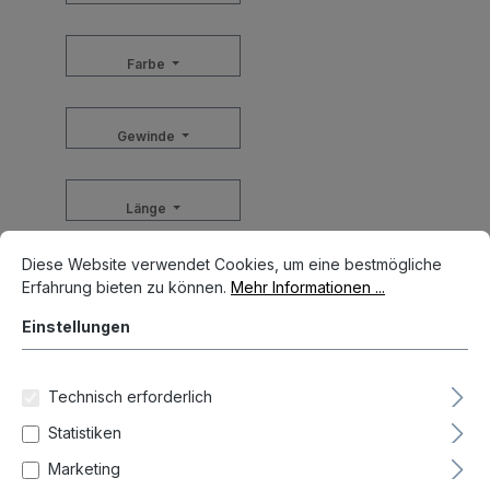
Farbe
Gewinde
Länge
Cookie-Voreinstellungen
Diese Website verwendet Cookies, um eine bestmögliche Erfahrun
Diese Website verwendet Cookies, um eine bestmögliche
-
Erfahrung bieten zu können.
Mehr Informationen ...
Einstellungen
Zurücksetzen
Technisch erforderlich
Statistiken
Neueste zuerst (Standard)
Marketing