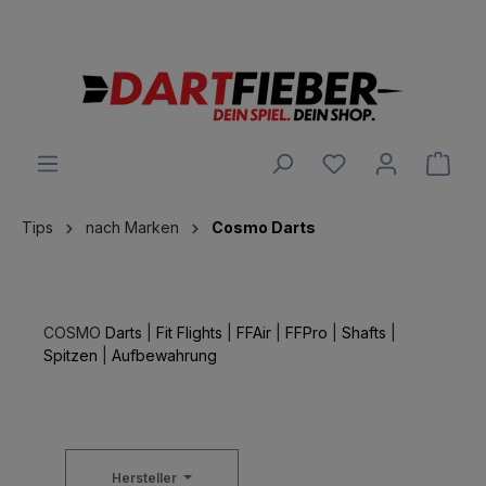
Große Auswahl an Darts und alles was dazu gehört
alt springen
Ware
Tips
nach Marken
Cosmo Darts
COSMO
Darts
|
Fit Flights
|
FFAir
|
FFPro
|
Shafts
|
Spitzen
|
Aufbewahrung
Hersteller