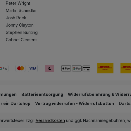
Peter Wright
Martin Schindler
Josh Rock
Jonny Clayton
Stephen Bunting
Gabriel Clemens
mmungen
Batterieentsorgung
Widerrufsbelehrung & Widerr
ur ein Dartshop
Vertrag widerrufen - Widerrufsbutton
Darts
ehrwertsteuer zzgl.
Versandkosten
und ggf. Nachnahmegebühren, we