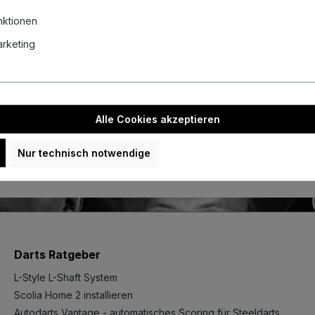
nktionen
Marketing
Alle Cookies akzeptieren
Nur technisch notwendige
Darts Ratgeber
L-Style L-Shaft System
Scolia Home 2 installieren
Autodarts Vantage - automatisches Scoring für Steeldarts