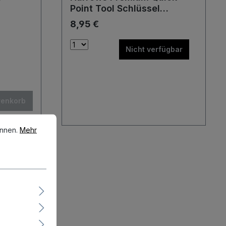
Point Tool Schlüssel
Werkzeug
8,95 €
Nicht verfügbar
renkorb
en.
Mehr Informationen ...
önnen.
Mehr