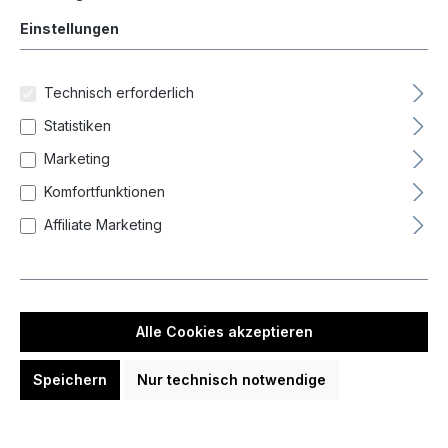
Einstellungen
Technisch erforderlich
Statistiken
ONE80 Pointing Machine Dart
Marketing
Spitzenwechsel Maschine Repointer
Komfortfunktionen
Werkzeug
109,00 €
Affiliate Marketing
In den Warenkorb
Alle Cookies akzeptieren
Speichern
Nur technisch notwendige