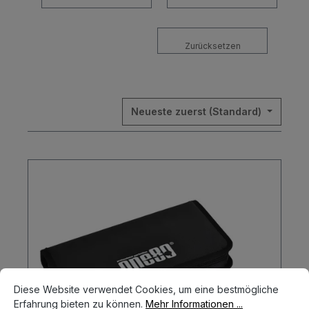
Zurücksetzen
Neueste zuerst (Standard)
Cookie-Voreinstellungen
Diese Website verwendet Cookies, um eine bestmögliche Erfahrun
Diese Website verwendet Cookies, um eine bestmögliche
Erfahrung bieten zu können.
Mehr Informationen ...