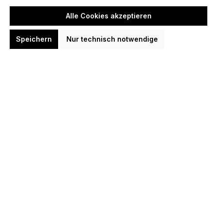
29,95 €
Alle Cookies akzeptieren
Option:
10 Gramm
12 Gramm
16 Gramm
18 Gramm
Speichern
Nur technisch notwendige
In den Warenkorb