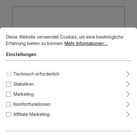
Cookie-Voreinstellungen
Diese Website verwendet Cookies, um eine bestmögliche Erfahrun
Diese Website verwendet Cookies, um eine bestmögliche
Erfahrung bieten zu können.
Mehr Informationen ...
Einstellungen
Technisch erforderlich
Statistiken
Marketing
Komfortfunktionen
Affiliate Marketing
Softdart Barrel Griffstück 45 mm lang
Dartbarrels