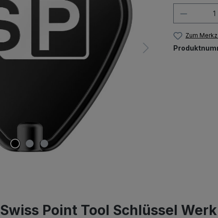
Produkt
Zum Merkze
Produktnum
Swiss Point Tool Schlüssel Wer