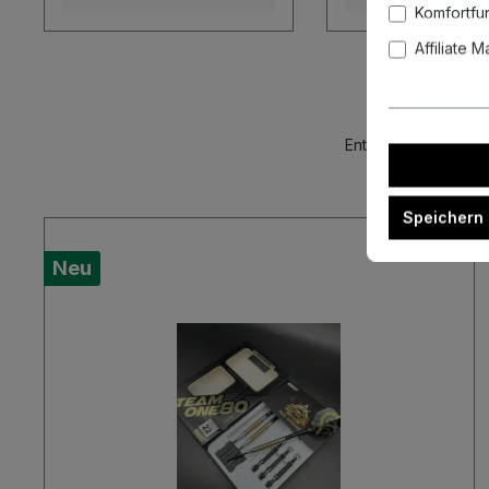
Komfortfu
Affiliate 
Entdecke unsere akt
Speichern
Neu