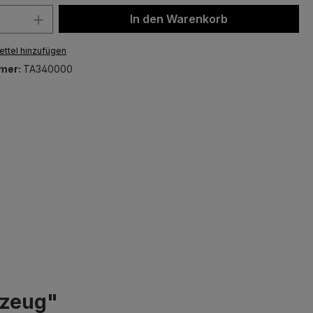
 Anzahl: Gib den gewünschten Wert ein 
In den Warenkorb
ttel hinzufügen
mer:
TA340000
kzeug"