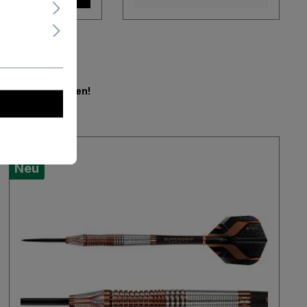
en.
Jetzt mitbieten!
Neu