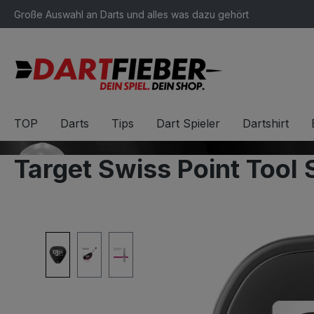
Große Auswahl an Darts und alles was dazu gehört
springen
Zur Hauptnavigation springen
TOP
Darts
Tips
Dart Spieler
Dartshirt
Target Swiss Point Tool
Bildergalerie überspringen