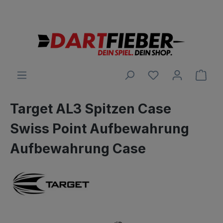
Große Auswahl an Darts und alles was dazu gehört
alt springen
Ware
Target AL3 Spitzen Case
Swiss Point Aufbewahrung
Aufbewahrung Case