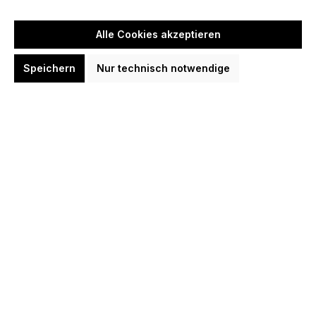
Lila
Schwarz
Silber
(Diese Option ist zurzeit nicht verfügbar.)
Alle Cookies akzeptieren
Benachrichtigung bei Verfügbarkeit
Speichern
Nur technisch notwendige
Erhalte eine E-Mail, sobald dieser Artikel wieder verfügbar ist.
E-Mail-Adresse
*
Name (optional)
Benachrichtigen
Zum Merkzettel hinzufügen
Produktnummer:
TA450137