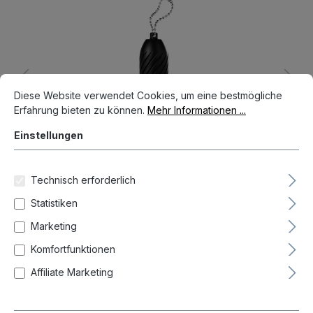
Bildergalerie überspringen
Cookie-Voreinstellungen
Diese Website verwendet Cookies, um eine bestmögliche Erfahrun
Diese Website verwendet Cookies, um eine bestmögliche
Erfahrung bieten zu können.
Mehr Informationen ...
Einstellungen
Technisch erforderlich
Statistiken
Marketing
22,95 €*
Komfortfunktionen
Preise inkl. MwSt. zzgl. Versandkosten
Affiliate Marketing
Nicht mehr verfügbar
auswählen
Farbe