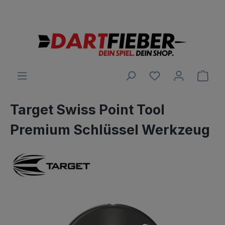
Große Auswahl an Darts und alles was dazu gehört
alt springen
Ware
Target Swiss Point Tool
Premium Schlüssel Werkzeug
Bildergalerie überspringen