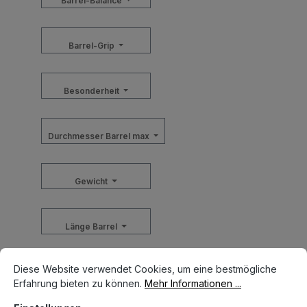
Barrel-Balance
Barrel-Grip
Besonderheit
Durchmesser Barrel max
Gewicht
Länge Barrel
Cookie-Voreinstellungen
Diese Website verwendet Cookies, um eine bestmögliche Erfahrun
Diese Website verwendet Cookies, um eine bestmögliche
Material Barrel
Erfahrung bieten zu können.
Mehr Informationen ...