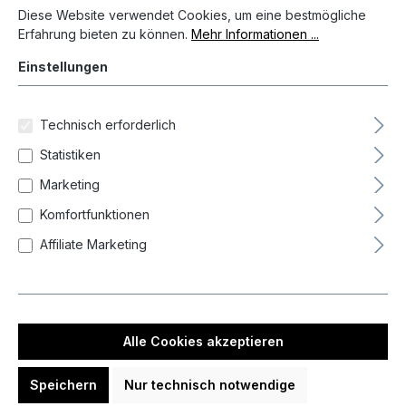
Barrel-Balance
Diese Website verwendet Cookies, um eine bestmögliche
Erfahrung bieten zu können.
Mehr Informationen ...
Barrel-Grip
Einstellungen
Durchmesser Barrel max
Technisch erforderlich
Statistiken
Gewicht
Marketing
Komfortfunktionen
Gewinde
Affiliate Marketing
Länge
Alle Cookies akzeptieren
Länge Barrel
Speichern
Nur technisch notwendige