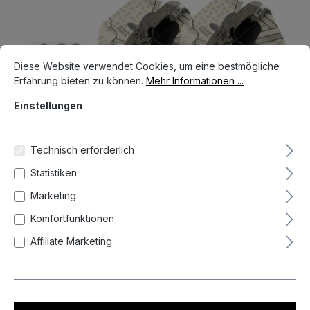
Bildergalerie überspringen
Cookie-Voreinstellungen
Diese Website verwendet Cookies, um eine bestmögliche Erfahrun
Diese Website verwendet Cookies, um eine bestmögliche
Erfahrung bieten zu können.
Mehr Informationen ...
Einstellungen
Technisch erforderlich
5,95 €*
Statistiken
Marketing
Preise inkl. MwSt. zzgl. Versandkosten
Komfortfunktionen
Auf Lager, Lieferzeit 1-3 Tag(e)
Affiliate Marketing
Produkt Anzahl: Gib den gewünschten We
In den Warenkorb
Zum Merkzettel hinzufügen
Produktnummer:
TA337380