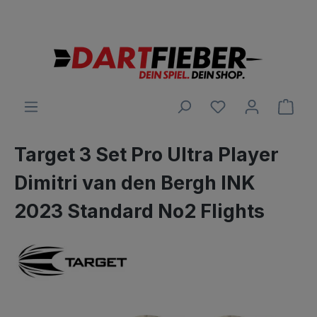
Große Auswahl an Darts und alles was dazu gehört
alt springen
Ware
Target 3 Set Pro Ultra Player
Dimitri van den Bergh INK
2023 Standard No2 Flights