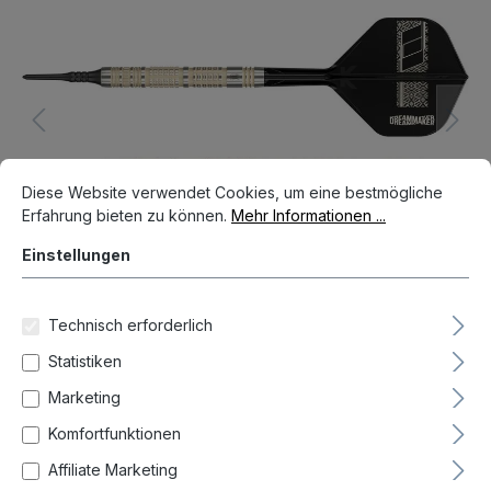
Bildergalerie überspringen
Cookie-Voreinstellungen
Diese Website verwendet Cookies, um eine bestmögliche Erfahrun
Diese Website verwendet Cookies, um eine bestmögliche
Erfahrung bieten zu können.
Mehr Informationen ...
Einstellungen
Technisch erforderlich
129,95 €*
Statistiken
Preise inkl. MwSt. zzgl. Versandkosten
Marketing
Auf Lager, Lieferzeit 1-3 Tag(e)
Komfortfunktionen
Affiliate Marketing
Produkt Anzahl: Gib den gewünschten We