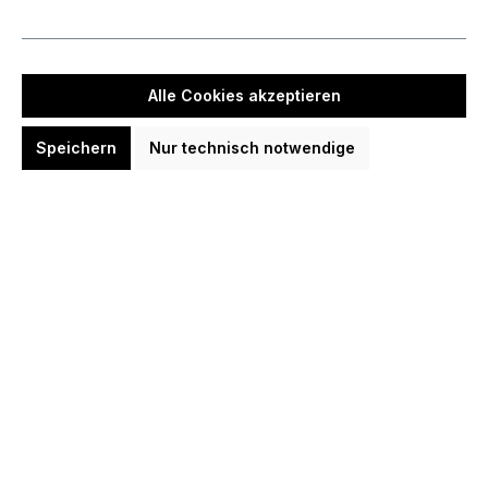
In den Warenkorb
Zum Merkzettel hinzufügen
Produktnummer:
TA210392
Alle Cookies akzeptieren
Speichern
Nur technisch notwendige
Beschreibung
Angebot: Target Dimitri van den Bergh 95K 95%
Softdarts 19 Gramm Softdarts 19 Gramm 95%
Tungsten Barrel Pro Grip Shafts…
Mehr
Bewertungen
Produktgalerie überspringen
Dimitri van den Bergh