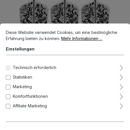
Bildergalerie überspringen
Cookie-Voreinstellungen
Diese Website verwendet Cookies, um eine bestmögliche Erfahrun
Diese Website verwendet Cookies, um eine bestmögliche
Erfahrung bieten zu können.
Mehr Informationen ...
Einstellungen
Technisch erforderlich
Statistiken
Marketing
16,95 €*
Komfortfunktionen
Preise inkl. MwSt. zzgl. Versandkosten
Affiliate Marketing
Auf Lager, Lieferzeit 1-3 Tag(e)
auswählen
Länge