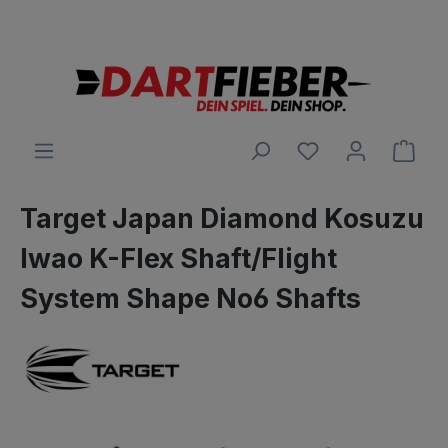
Große Auswahl an Darts und alles was dazu gehört
alt springen
Ware
Target Japan Diamond Kosuzu
Iwao K-Flex Shaft/Flight
System Shape No6 Shafts