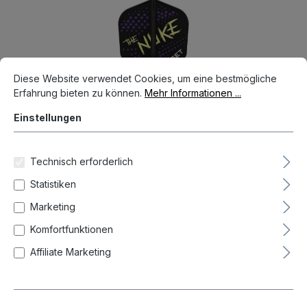
Bildergalerie überspringen
Cookie-Voreinstellungen
Diese Website verwendet Cookies, um eine bestmögliche Erfahrun
Diese Website verwendet Cookies, um eine bestmögliche
Erfahrung bieten zu können.
Mehr Informationen ...
Einstellungen
Technisch erforderlich
Statistiken
Marketing
17,99 €*
Komfortfunktionen
Preise inkl. MwSt. zzgl. Versandkosten
Affiliate Marketing
Auf Lager, Lieferzeit 1-3 Tag(e)
auswählen
Länge