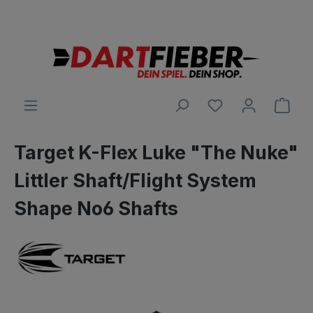
Große Auswahl an Darts und alles was dazu gehört
alt springen
Ware
Target K-Flex Luke "The Nuke"
Littler Shaft/Flight System
Shape No6 Shafts