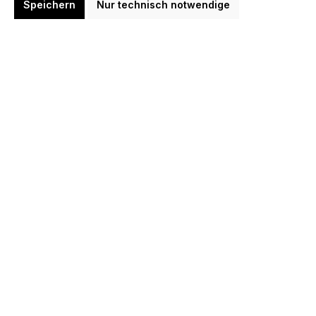
Speichern
Nur technisch notwendige
Farbe
Gewicht
Länge Barrel
-
Zurücksetzen
Neueste zuerst (Standard)