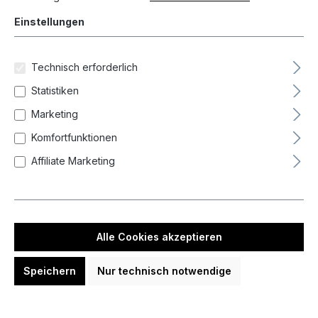
Einstellungen
Technisch erforderlich
Statistiken
Marketing
ONE80 Frederic Lovatin 90%
Komfortfunktionen
Steeldarts 18 Gramm Steeldarts
64,90 €
Affiliate Marketing
In den Warenkorb
Alle Cookies akzeptieren
Speichern
Nur technisch notwendige