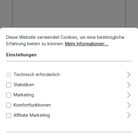
Cookie-Voreinstellungen
Diese Website verwendet Cookies, um eine bestmögliche Erfahrun
Diese Website verwendet Cookies, um eine bestmögliche
Erfahrung bieten zu können.
Mehr Informationen ...
Einstellungen
Technisch erforderlich
Statistiken
Marketing
Komfortfunktionen
Caliburn EZ-EVO RIX R2 90%
Affiliate Marketing
Steeldarts 21/23 Gramm Steeldarts
89,95 €