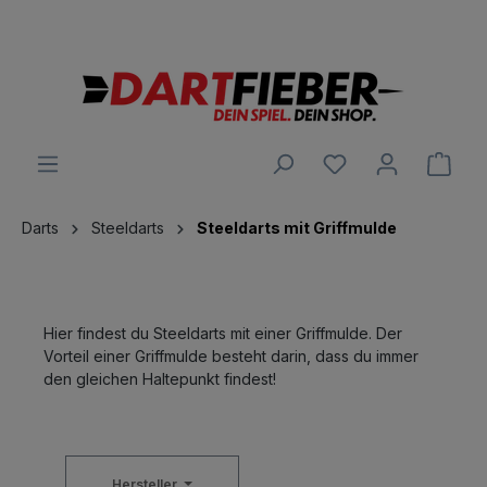
Große Auswahl an Darts und alles was dazu gehört
alt springen
Ware
Darts
Steeldarts
Steeldarts mit Griffmulde
Hier findest du Steeldarts mit einer Griffmulde. Der
Vorteil einer Griffmulde besteht darin, dass du immer
den gleichen Haltepunkt findest!
Hersteller