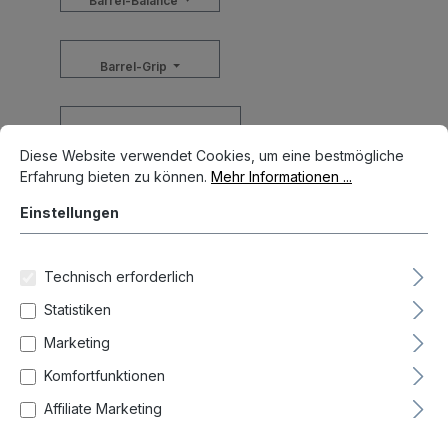
Barrel-Balance
Barrel-Grip
Cookie-Voreinstellungen
Durchmesser Barrel max
Diese Website verwendet Cookies, um eine bestmögliche Erfahrun
Diese Website verwendet Cookies, um eine bestmögliche
Erfahrung bieten zu können.
Mehr Informationen ...
Farbe
Einstellungen
Gewicht
Technisch erforderlich
Statistiken
Gewinde
Marketing
Komfortfunktionen
Länge Barrel
Affiliate Marketing