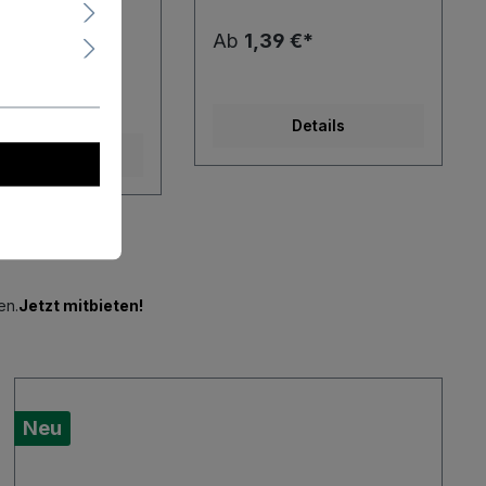
ab
86,95 €*
Ab
1,39 €*
€*
Details
Details
en.
Jetzt mitbieten!
Neu