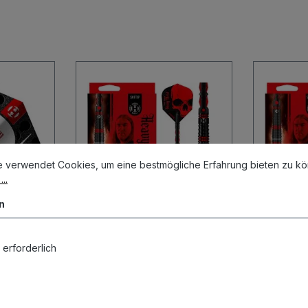
stellungen
erwendet Cookies, um eine bestmögliche Erfahrung bieten zu könn
e verwendet Cookies, um eine bestmögliche Erfahrung bieten zu k
..
n
 erforderlich
Searle
Harrows Ryan Searle
Harrow
 Shape
90% Softdarts 18/20
90% St
Gramm Softdarts
22/23/
Gramm:
18
Gramm:
3
Gramm 