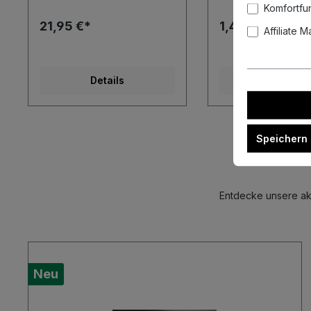
Komfortfu
21,95 €*
1,49 €*
Affiliate 
Details
Details
Speichern
Entdecke unsere akt
Neu