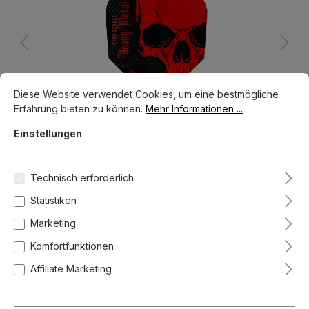
Cookie-Voreinstellungen
Diese Website verwendet Cookies, um eine bestmögliche Erfahrun
Diese Website verwendet Cookies, um eine bestmögliche
Erfahrung bieten zu können.
Mehr Informationen ...
Einstellungen
Technisch erforderlich
Anzahl
Stück-/Setpreis
Statistiken
Marketing
1,49 €*
Bis
9
Komfortfunktionen
1,39 €*
Ab
10
Affiliate Marketing
Preise inkl. MwSt. zzgl. Versandkosten