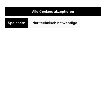
Nicht mehr verfügbar
Benachrichtigung bei Verfügbarkeit
Alle Cookies akzeptieren
Erhalte eine E-Mail, sobald dieser Artikel wieder verfügbar ist.
Speichern
Nur technisch notwendige
E-Mail-Adresse
*
Name (optional)
Benachrichtigen
Zum Merkzettel hinzufügen
Produktnummer:
HF7556