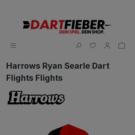
Große Auswahl an Darts und alles was dazu gehört
alt springen
Ware
Harrows Ryan Searle Dart
Flights Flights
Bildergalerie überspringen