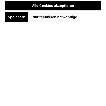
Alle Cookies akzeptieren
Produkt Anzahl: Gib den gewünschten We
In den Warenkorb
Speichern
Nur technisch notwendige
Zum Merkzettel hinzufügen
Produktnummer:
KR0221
Beschreibung
Dart Tasche für 1 Set Darts TOP Qualität Für alle
denen ein einfaches Dartcase für Ihre Darts zu
langweilig ist. Gibt…
Mehr
Bewertungen