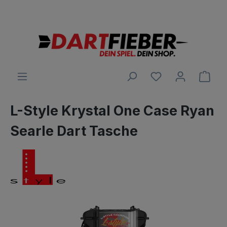
Große Auswahl an Darts und alles was dazu gehört
alt springen
Ware
L-Style Krystal One Case Ryan
Searle Dart Tasche
Bildergalerie überspringen