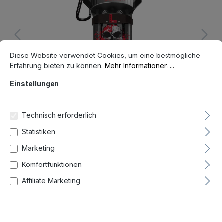
Cookie-Voreinstellungen
Diese Website verwendet Cookies, um eine bestmögliche Erfahrun
Diese Website verwendet Cookies, um eine bestmögliche
Erfahrung bieten zu können.
Mehr Informationen ...
Einstellungen
Technisch erforderlich
Statistiken
%
25,45 €*
Marketing
29,95 €*
(15.03% gespart)
Preise inkl. MwSt. zzgl. Versandkosten
Komfortfunktionen
Auf Lager, Lieferzeit 1-3 Tag(e)
Affiliate Marketing
auswählen
Farbe
Schwarz
Transparent