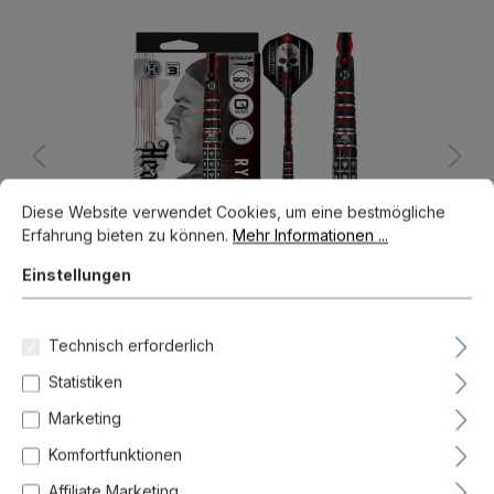
Bildergalerie überspringen
Cookie-Voreinstellungen
Diese Website verwendet Cookies, um eine bestmögliche Erfahrun
Diese Website verwendet Cookies, um eine bestmögliche
Erfahrung bieten zu können.
Mehr Informationen ...
Einstellungen
Technisch erforderlich
Statistiken
94,95 €*
Marketing
Preise inkl. MwSt. zzgl. Versandkosten
Komfortfunktionen
Auf Lager, Lieferzeit 1-3 Tag(e)
Affiliate Marketing