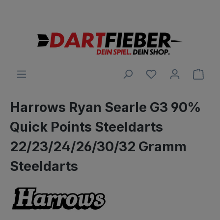
Große Auswahl an Darts und alles was dazu gehört
alt springen
Ware
Harrows Ryan Searle G3 90%
Quick Points Steeldarts
22/23/24/26/30/32 Gramm
Steeldarts