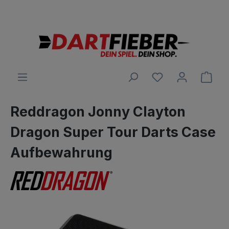
Große Auswahl an Darts und alles was dazu gehört
alt springen
Ware
Reddragon Jonny Clayton
Dragon Super Tour Darts Case
Aufbewahrung
Bildergalerie überspringen