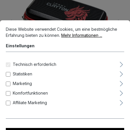
Cookie-Voreinstellungen
Diese Website verwendet Cookies, um eine bestmögliche Erfahrun
Diese Website verwendet Cookies, um eine bestmögliche
Erfahrung bieten zu können.
Mehr Informationen ...
Einstellungen
Technisch erforderlich
Statistiken
Marketing
24,95 €*
Komfortfunktionen
Preise inkl. MwSt. zzgl. Versandkosten
Affiliate Marketing
Auf Lager, Lieferzeit 1-3 Tag(e)
Produkt Anzahl: Gib den gewünschten We
In den Warenkorb