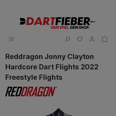
Große Auswahl an Darts und alles was dazu gehört
alt springen
Ware
Reddragon Jonny Clayton
Hardcore Dart Flights 2022
Freestyle Flights
Bildergalerie überspringen