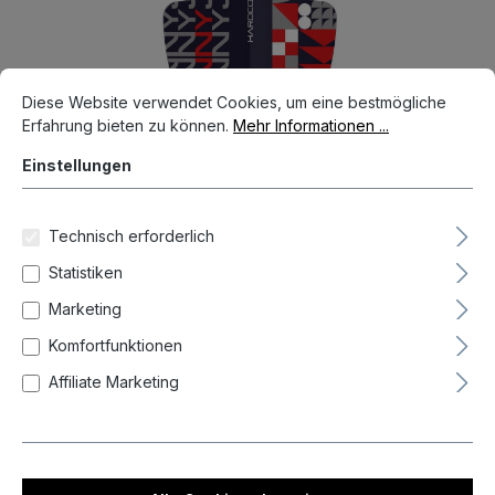
Cookie-Voreinstellungen
Diese Website verwendet Cookies, um eine bestmögliche Erfahrun
Diese Website verwendet Cookies, um eine bestmögliche
Erfahrung bieten zu können.
Mehr Informationen ...
Einstellungen
Technisch erforderlich
1,50 €*
Statistiken
Preise inkl. MwSt. zzgl. Versandkosten
Marketing
Auf Lager, Lieferzeit 1-3 Tag(e)
Komfortfunktionen
Produkt Anzahl: Gib den gewünschten We
In den Warenkorb
Affiliate Marketing
Zum Merkzettel hinzufügen
Produktnummer:
TF6692