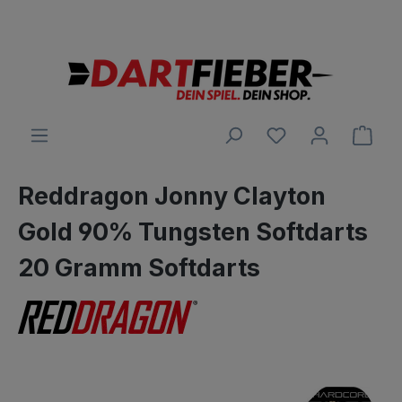
Große Auswahl an Darts und alles was dazu gehört
alt springen
Ware
Reddragon Jonny Clayton
Gold 90% Tungsten Softdarts
20 Gramm Softdarts
Bildergalerie überspringen