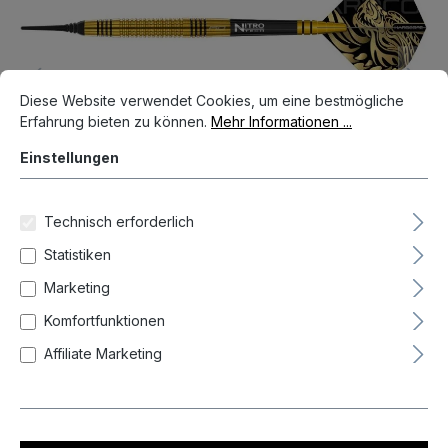
Cookie-Voreinstellungen
Diese Website verwendet Cookies, um eine bestmögliche Erfahrun
Diese Website verwendet Cookies, um eine bestmögliche
Erfahrung bieten zu können.
Mehr Informationen ...
Einstellungen
Technisch erforderlich
Statistiken
Marketing
68,90 €*
Komfortfunktionen
Preise inkl. MwSt. zzgl. Versandkosten
Affiliate Marketing
Auf Lager, Lieferzeit 1-3 Tag(e)
Produkt Anzahl: Gib den gewünschten We
In den Warenkorb