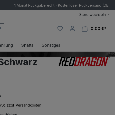
1 Monat Rückgaberecht - Kostenloser Rückversand (DE)
Store wechseln
0,00 €*
Ware
ahrung
Shafts
Sonstiges
/Schwarz
*
MwSt. zzgl. Versandkosten
 verfügbar