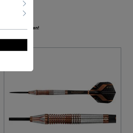
en.
Jetzt mitbieten!
Neu