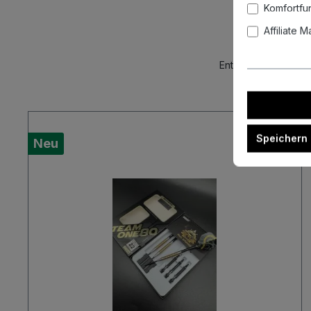
Komfortfu
Affiliate 
Entdecke unsere akt
Speichern
Neu