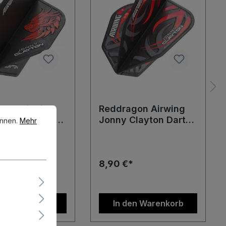
gon Airwing
Reddragon Airwing
en.
Mehr Informationen ...
Clayton Dart
Jonny Clayton Dart
önnen.
Mehr
s Standard
Flights V-Standard
Flights
*
8,90 €*
en Warenkorb
In den Warenkorb