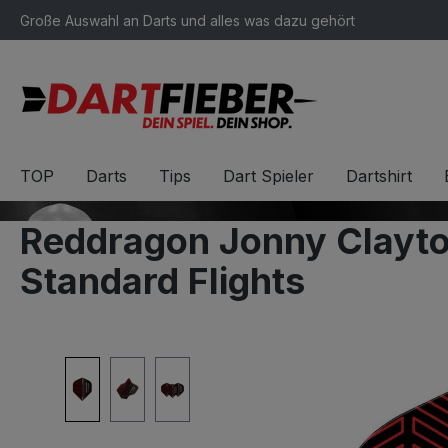
Große Auswahl an Darts und alles was dazu gehört
springen
Zur Hauptnavigation springen
TOP
Darts
Tips
Dart Spieler
Dartshirt
Reddragon Jonny Clayt
Standard Flights
Bildergalerie überspringen