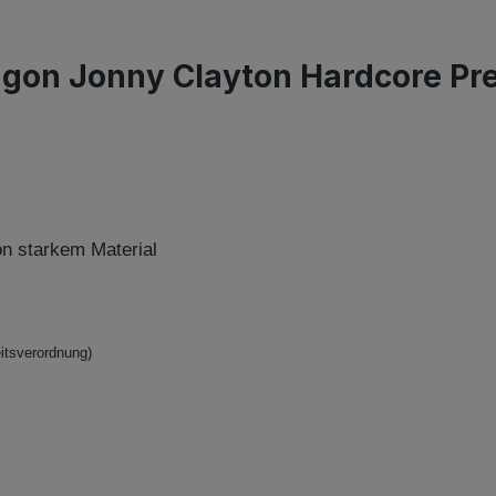
agon Jonny Clayton Hardcore P
on starkem Material
itsverordnung)