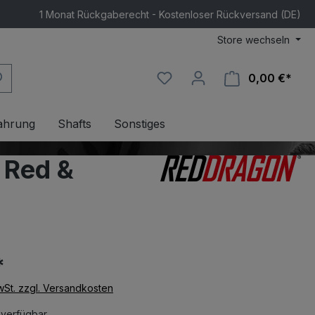
1 Monat Rückgaberecht - Kostenloser Rückversand (DE)
Store wechseln
0,00 €*
Ware
ahrung
Shafts
Sonstiges
 Red &
*
MwSt. zzgl. Versandkosten
 verfügbar