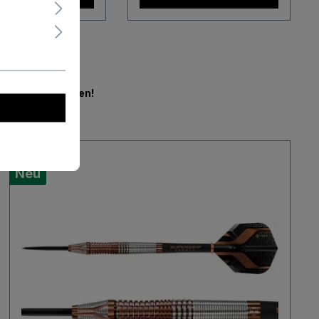
en.
Jetzt mitbieten!
Neu