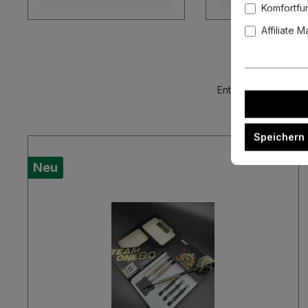
Komfortfu
Affiliate 
Entdecke unsere akt
Speichern
Neu