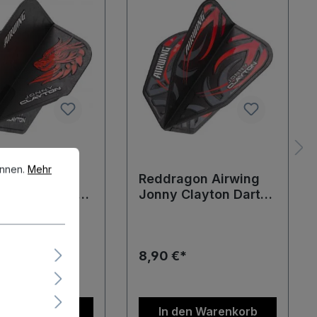
en.
Mehr Informationen ...
önnen.
Mehr
gon Airwing
Reddragon Airwing
Clayton Dart
Jonny Clayton Dart
s Standard
Flights V-Standard
Flights
*
8,90 €*
en Warenkorb
In den Warenkorb