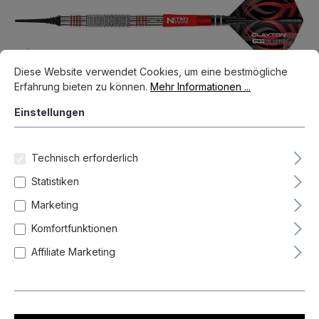
Cookie-Voreinstellungen
Diese Website verwendet Cookies, um eine bestmögliche Erfahrun
Diese Website verwendet Cookies, um eine bestmögliche
Erfahrung bieten zu können.
Mehr Informationen ...
Einstellungen
Technisch erforderlich
Statistiken
Marketing
108,95 €*
Komfortfunktionen
Preise inkl. MwSt. zzgl. Versandkosten
Affiliate Marketing
Auf Lager, Lieferzeit 1-3 Tag(e)
Produkt Anzahl: Gib den gewünschten We
In den Warenkorb