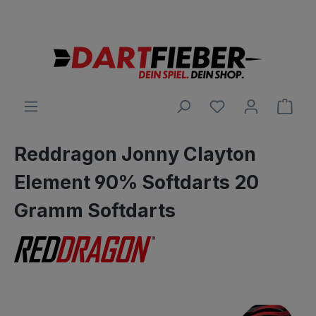
Große Auswahl an Darts und alles was dazu gehört
alt springen
Ware
Reddragon Jonny Clayton
Element 90% Softdarts 20
Gramm Softdarts
Bildergalerie überspringen