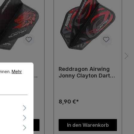
en.
Mehr Informationen ...
gon Airwing
Reddragon Airwing
önnen.
Mehr
Clayton Dart
Jonny Clayton Dart
s Standard
Flights V-Standard
Flights
*
8,90 €*
en Warenkorb
In den Warenkorb