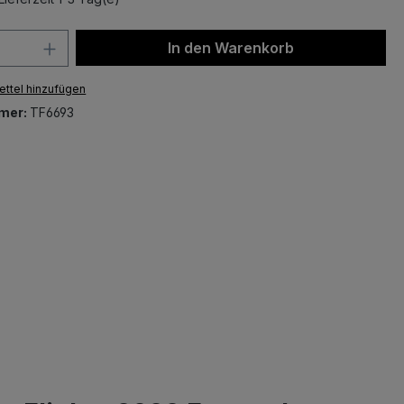
 Anzahl: Gib den gewünschten Wert ein 
In den Warenkorb
ttel hinzufügen
mer:
TF6693