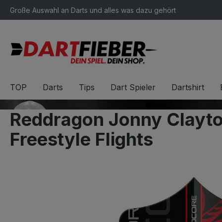
Große Auswahl an Darts und alles was dazu gehört
springen
Zur Hauptnavigation springen
TOP
Darts
Tips
Dart Spieler
Dartshirt
Reddragon Jonny Clayto
Freestyle Flights
Bildergalerie überspringen