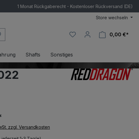
1 Monat Rückgaberecht - Kostenloser Rückversand (DE)
Store wechseln
0,00 €*
Ware
ahrung
Shafts
Sonstiges
2022
*
MwSt. zzgl. Versandkosten
Lieferzeit 1-3 Tag(e)