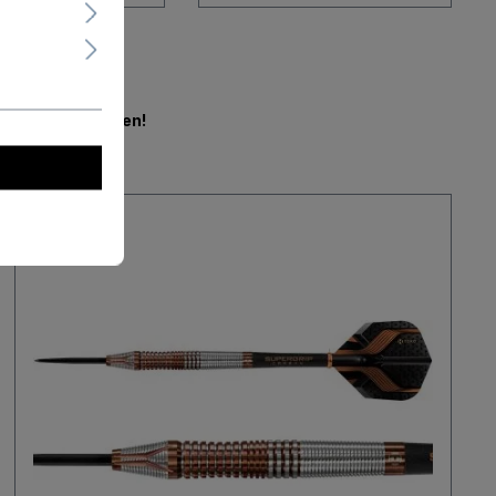
en.
Jetzt mitbieten!
Neu