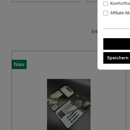
Komfortfu
Affiliate 
Entdecke unsere akt
Speichern
Neu