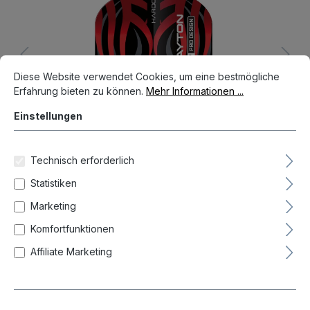
Cookie-Voreinstellungen
Diese Website verwendet Cookies, um eine bestmögliche Erfahrun
Diese Website verwendet Cookies, um eine bestmögliche
Erfahrung bieten zu können.
Mehr Informationen ...
Einstellungen
Technisch erforderlich
Statistiken
Marketing
Anzahl
Stück-/Setpreis
Komfortfunktionen
1,59 €*
Bis
4
Affiliate Marketing
1,49 €*
Ab
5
Preise inkl. MwSt. zzgl. Versandkosten