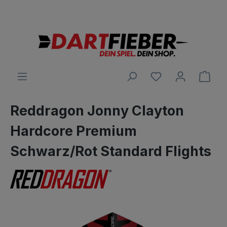
Große Auswahl an Darts und alles was dazu gehört
alt springen
Ware
Reddragon Jonny Clayton
Hardcore Premium
Schwarz/Rot Standard Flights
Bildergalerie überspringen