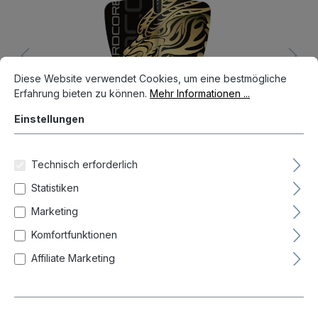
Cookie-Voreinstellungen
Diese Website verwendet Cookies, um eine bestmögliche Erfahrun
Diese Website verwendet Cookies, um eine bestmögliche
Erfahrung bieten zu können.
Mehr Informationen ...
Einstellungen
Technisch erforderlich
Statistiken
Marketing
Anzahl
Stück-/Setpreis
Komfortfunktionen
1,59 €*
Bis
4
Affiliate Marketing
1,49 €*
Ab
5
Preise inkl. MwSt. zzgl. Versandkosten