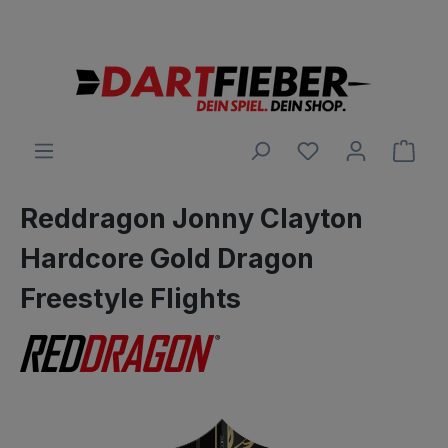
Große Auswahl an Darts und alles was dazu gehört
alt springen
Ware
Reddragon Jonny Clayton
Hardcore Gold Dragon
Freestyle Flights
Bildergalerie überspringen